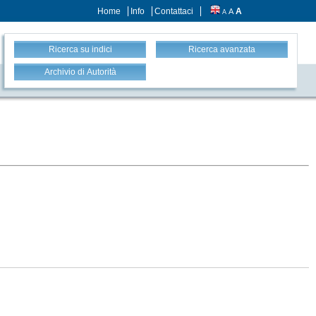
Home
Info
Contattaci
A
A
A
Ricerca su indici
Ricerca avanzata
Archivio di Autorità