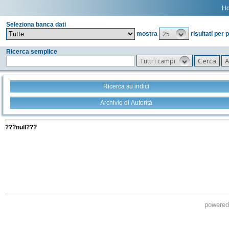
H
Seleziona banca dati
25
mostra
risultati per 
Ricerca semplice
Tutti i campi
Ricerca su indici
Archivio di Autorità
Tutti i filtri della tua ricerca
???null???
powere