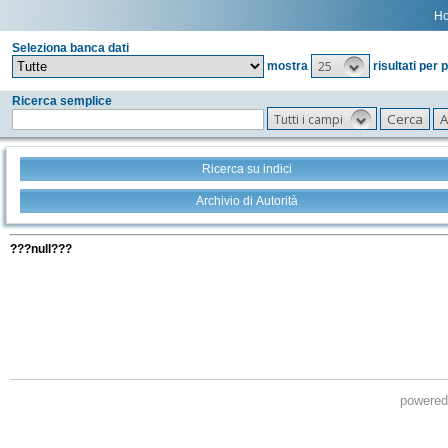
H
Seleziona banca dati
25
mostra
risultati per 
Ricerca semplice
Tutti i campi
Ricerca su indici
Archivio di Autorità
Tutti i filtri della tua ricerca
???null???
powere