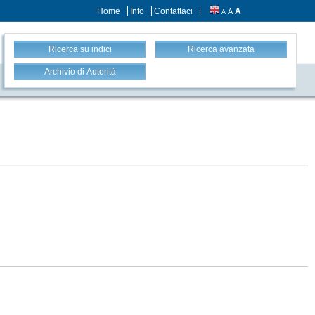
Home
Info
Contattaci
A
A
A
Ricerca su indici
Ricerca avanzata
Archivio di Autorità