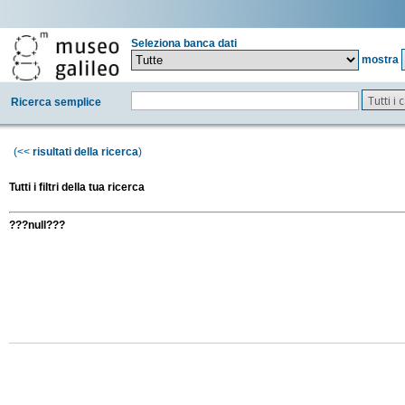
Seleziona banca dati
mostra
Tutti i
Ricerca semplice
(<<
risultati della ricerca
)
Tutti i filtri della tua ricerca
???null???