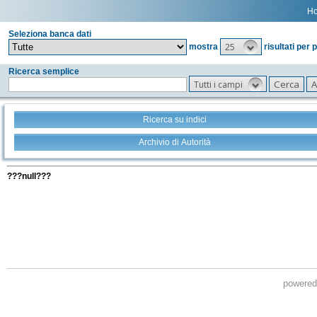
H
Seleziona banca dati
25
mostra
risultati per 
Ricerca semplice
Tutti i campi
Ricerca su indici
Archivio di Autorità
Tutti i filtri della tua ricerca
???null???
powere