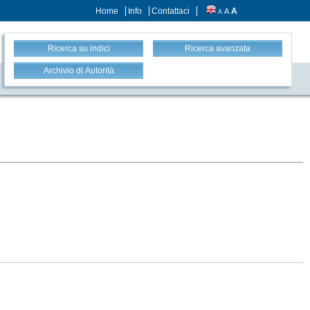
Home
Info
Contattaci
A
A
A
Ricerca su indici
Ricerca avanzata
Archivio di Autorità