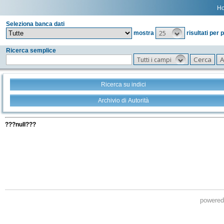
H
Seleziona banca dati
25
mostra
risultati per 
Ricerca semplice
Tutti i campi
Ricerca su indici
Archivio di Autorità
Tutti i filtri della tua ricerca
???null???
powere