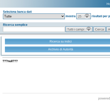
H
Seleziona banca dati
25
mostra
risultati per 
Ricerca semplice
Tutti i campi
Ricerca su indici
Archivio di Autorità
Tutti i filtri della tua ricerca
???null???
powere