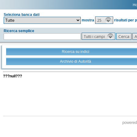
H
Seleziona banca dati
25
mostra
risultati per 
Ricerca semplice
Tutti i campi
Ricerca su indici
Archivio di Autorità
Tutti i filtri della tua ricerca
???null???
powere