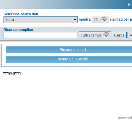
H
Seleziona banca dati
25
mostra
risultati per 
Ricerca semplice
Tutti i campi
Ricerca su indici
Archivio di Autorità
Tutti i filtri della tua ricerca
???null???
powere