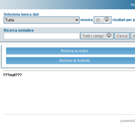
H
Seleziona banca dati
25
mostra
risultati per 
Ricerca semplice
Tutti i campi
Ricerca su indici
Archivio di Autorità
Tutti i filtri della tua ricerca
???null???
powere