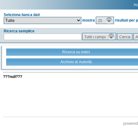
H
Seleziona banca dati
25
mostra
risultati per 
Ricerca semplice
Tutti i campi
Ricerca su indici
Archivio di Autorità
Tutti i filtri della tua ricerca
???null???
powere