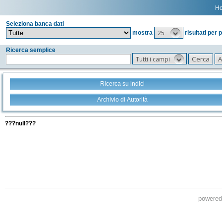
H
Seleziona banca dati
25
mostra
risultati per 
Ricerca semplice
Tutti i campi
Ricerca su indici
Archivio di Autorità
Tutti i filtri della tua ricerca
???null???
powere