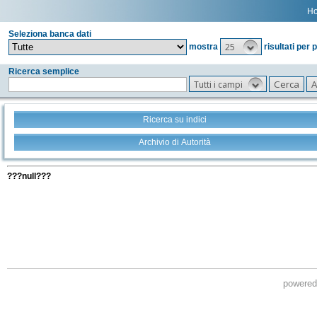
H
Seleziona banca dati
25
mostra
risultati per 
Ricerca semplice
Tutti i campi
Ricerca su indici
Archivio di Autorità
Tutti i filtri della tua ricerca
???null???
powere