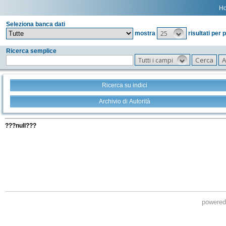
H
Seleziona banca dati
25
mostra
risultati per 
Ricerca semplice
Tutti i campi
Ricerca su indici
Archivio di Autorità
Tutti i filtri della tua ricerca
???null???
powere