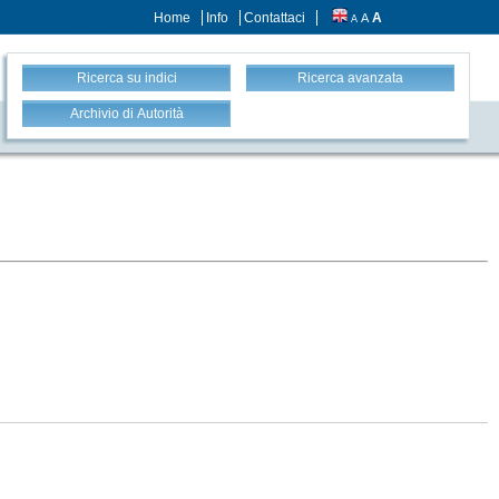
Home
Info
Contattaci
A
A
A
Ricerca su indici
Ricerca avanzata
Archivio di Autorità