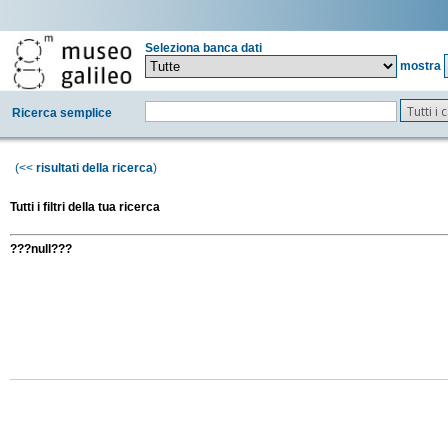
Seleziona banca dati
mostra
Tutti i
Ricerca semplice
(<<
risultati della ricerca
)
Tutti i filtri della tua ricerca
???null???