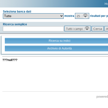
H
Seleziona banca dati
25
mostra
risultati per 
Ricerca semplice
Tutti i campi
Ricerca su indici
Archivio di Autorità
Tutti i filtri della tua ricerca
???null???
powere