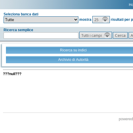
H
Seleziona banca dati
25
mostra
risultati per 
Ricerca semplice
Tutti i campi
Ricerca su indici
Archivio di Autorità
Tutti i filtri della tua ricerca
???null???
powere