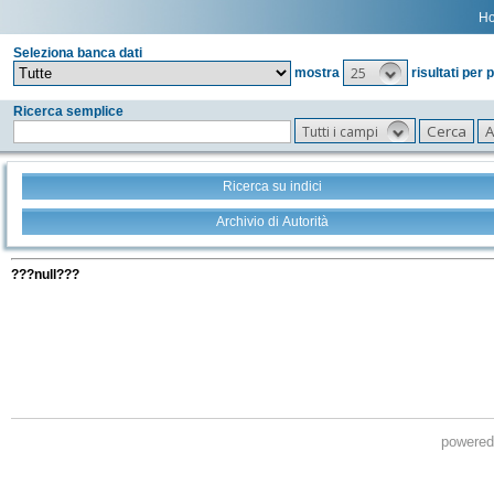
H
Seleziona banca dati
25
mostra
risultati per 
Ricerca semplice
Tutti i campi
Ricerca su indici
Archivio di Autorità
Tutti i filtri della tua ricerca
???null???
powere