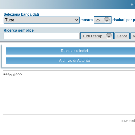
H
Seleziona banca dati
25
mostra
risultati per 
Ricerca semplice
Tutti i campi
Ricerca su indici
Archivio di Autorità
Tutti i filtri della tua ricerca
???null???
powere