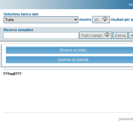
H
Seleziona banca dati
25
mostra
risultati per 
Ricerca semplice
Tutti i campi
Ricerca su indici
Archivio di Autorità
Tutti i filtri della tua ricerca
???null???
powere