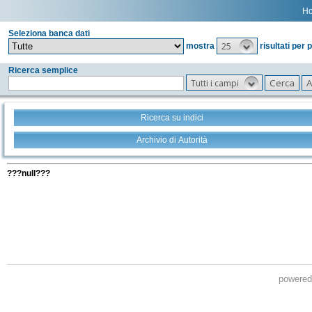
H
Seleziona banca dati
25
mostra
risultati per 
Ricerca semplice
Tutti i campi
Ricerca su indici
Archivio di Autorità
Tutti i filtri della tua ricerca
???null???
powere