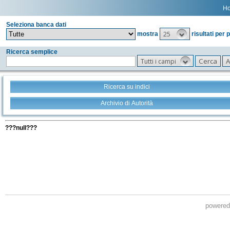
H
Seleziona banca dati
25
mostra
risultati per 
Ricerca semplice
Tutti i campi
Ricerca su indici
Archivio di Autorità
Tutti i filtri della tua ricerca
???null???
powere