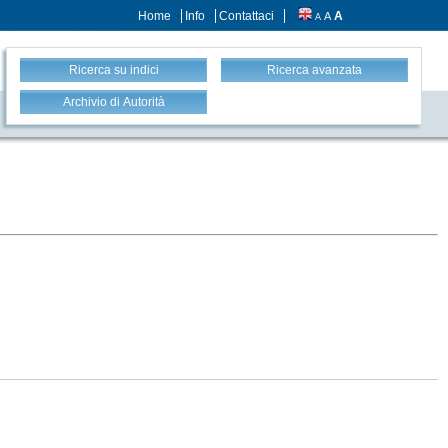
Home
Info
Contattaci
A
A
A
Ricerca su indici
Ricerca avanzata
Archivio di Autorità