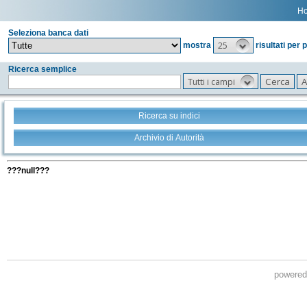
H
Seleziona banca dati
25
mostra
risultati per 
Ricerca semplice
Tutti i campi
Ricerca su indici
Archivio di Autorità
Tutti i filtri della tua ricerca
???null???
powere