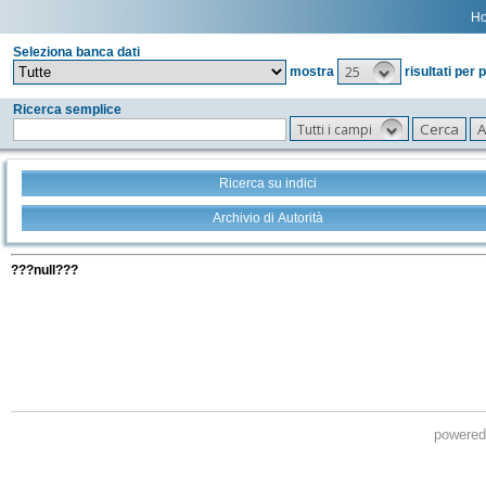
H
Seleziona banca dati
25
mostra
risultati per 
Ricerca semplice
Tutti i campi
Ricerca su indici
Archivio di Autorità
Tutti i filtri della tua ricerca
???null???
powere