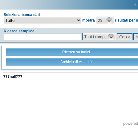
H
Seleziona banca dati
25
mostra
risultati per 
Ricerca semplice
Tutti i campi
Ricerca su indici
Archivio di Autorità
Tutti i filtri della tua ricerca
???null???
powere