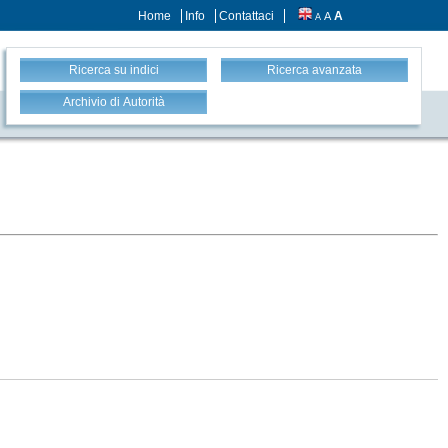
Home
Info
Contattaci
A
A
A
Ricerca su indici
Ricerca avanzata
Archivio di Autorità