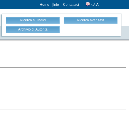
Home
Info
Contattaci
A
A
A
Ricerca su indici
Ricerca avanzata
Archivio di Autorità