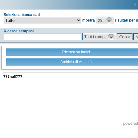
H
Seleziona banca dati
25
mostra
risultati per 
Ricerca semplice
Tutti i campi
Ricerca su indici
Archivio di Autorità
Tutti i filtri della tua ricerca
???null???
powere