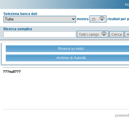
H
Seleziona banca dati
25
mostra
risultati per 
Ricerca semplice
Tutti i campi
Ricerca su indici
Archivio di Autorità
Tutti i filtri della tua ricerca
???null???
powere