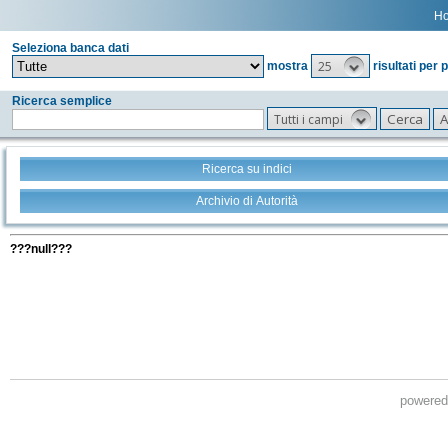
H
Seleziona banca dati
25
mostra
risultati per 
Ricerca semplice
Tutti i campi
Ricerca su indici
Archivio di Autorità
Tutti i filtri della tua ricerca
???null???
powere