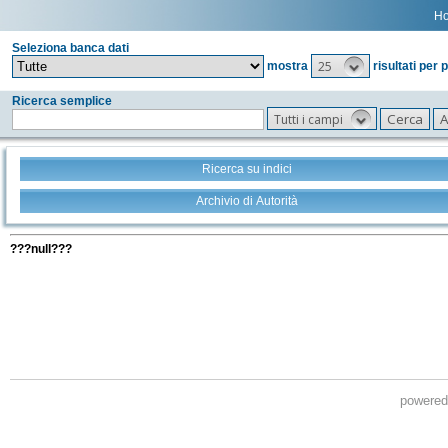
H
Seleziona banca dati
25
mostra
risultati per 
Ricerca semplice
Tutti i campi
Ricerca su indici
Archivio di Autorità
Tutti i filtri della tua ricerca
???null???
powere