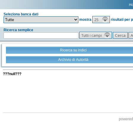
H
Seleziona banca dati
25
mostra
risultati per 
Ricerca semplice
Tutti i campi
Ricerca su indici
Archivio di Autorità
Tutti i filtri della tua ricerca
???null???
powere