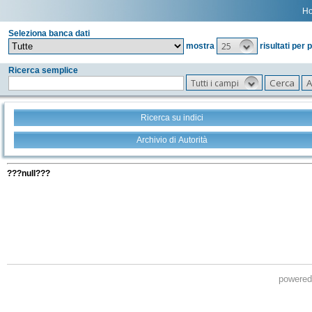
H
Seleziona banca dati
25
mostra
risultati per 
Ricerca semplice
Tutti i campi
Ricerca su indici
Archivio di Autorità
Tutti i filtri della tua ricerca
???null???
powere