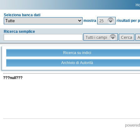
H
Seleziona banca dati
25
mostra
risultati per 
Ricerca semplice
Tutti i campi
Ricerca su indici
Archivio di Autorità
Tutti i filtri della tua ricerca
???null???
powere