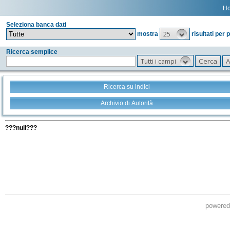
H
Seleziona banca dati
25
mostra
risultati per 
Ricerca semplice
Tutti i campi
Ricerca su indici
Archivio di Autorità
Tutti i filtri della tua ricerca
???null???
powere