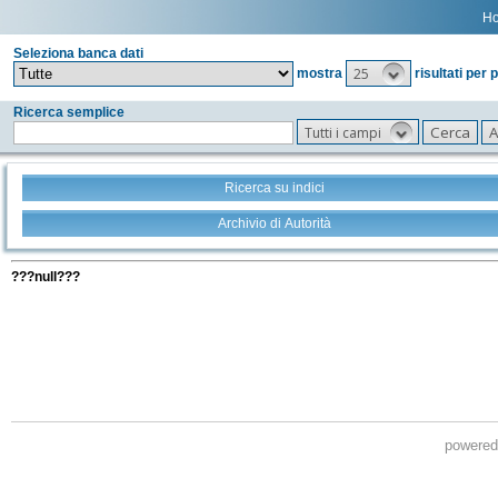
H
Seleziona banca dati
25
mostra
risultati per 
Ricerca semplice
Tutti i campi
Ricerca su indici
Archivio di Autorità
Tutti i filtri della tua ricerca
???null???
powere