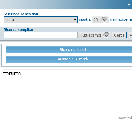
H
Seleziona banca dati
25
mostra
risultati per 
Ricerca semplice
Tutti i campi
Ricerca su indici
Archivio di Autorità
Tutti i filtri della tua ricerca
???null???
powere