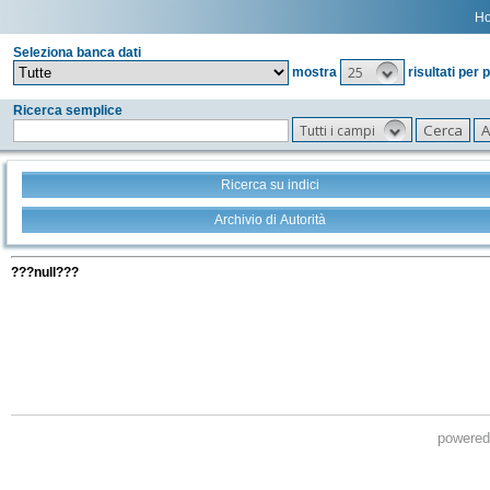
H
Seleziona banca dati
25
mostra
risultati per 
Ricerca semplice
Tutti i campi
Ricerca su indici
Archivio di Autorità
Tutti i filtri della tua ricerca
???null???
powere