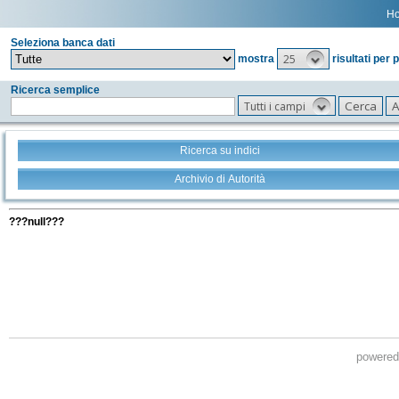
H
Seleziona banca dati
25
mostra
risultati per 
Ricerca semplice
Tutti i campi
Ricerca su indici
Archivio di Autorità
Tutti i filtri della tua ricerca
???null???
powere