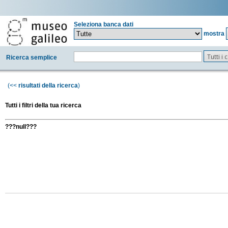
Seleziona banca dati
mostra
Tutti i
Ricerca semplice
(<<
risultati della ricerca
)
Tutti i filtri della tua ricerca
???null???