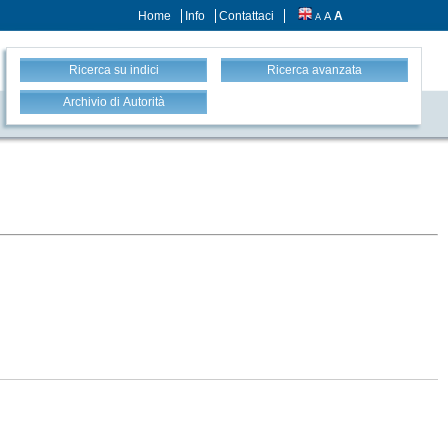
Home
Info
Contattaci
A
A
A
Ricerca su indici
Ricerca avanzata
Archivio di Autorità