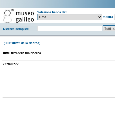
Seleziona banca dati
mostra
Tutti i
Ricerca semplice
(<<
risultati della ricerca
)
Tutti i filtri della tua ricerca
???null???