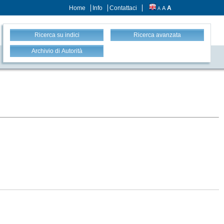
Home
Info
Contattaci
A
A
A
Ricerca su indici
Ricerca avanzata
Archivio di Autorità