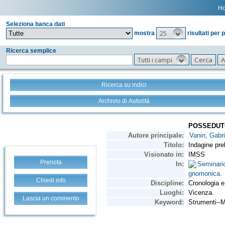
H
Seleziona banca dati
25
mostra
risultati per 
Ricerca semplice
Tutti i campi
Ricerca su indici
Archivio di Autorità
Prenota
Chiedi info
Lascia un commento