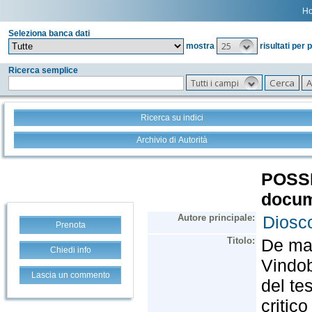
H
Seleziona banca dati
25
mostra
risultati per 
Ricerca semplice
Tutti i campi
Ricerca su indici
Archivio di Autorità
Prenota
Chiedi info
Lascia un commento