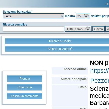
H
Seleziona banca dati
25
mostra
risultati per 
Ricerca semplice
Tutti i campi
Ricerca su indici
Archivio di Autorità
Prenota
Chiedi info
Lascia un commento