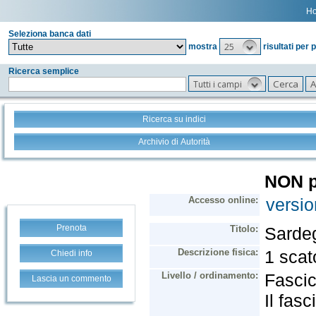
H
Seleziona banca dati
25
mostra
risultati per 
Ricerca semplice
Tutti i campi
Ricerca su indici
Archivio di Autorità
Prenota
Chiedi info
Lascia un commento