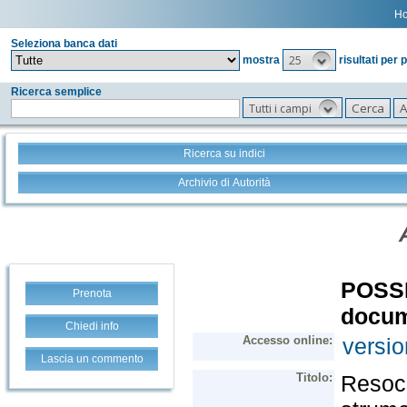
H
Seleziona banca dati
25
mostra
risultati per 
Ricerca semplice
Tutti i campi
Ricerca su indici
Archivio di Autorità
Prenota
Chiedi info
Lascia un commento