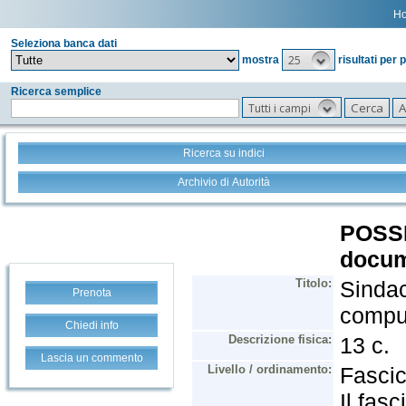
H
Seleziona banca dati
25
mostra
risultati per 
Ricerca semplice
Tutti i campi
Ricerca su indici
Archivio di Autorità
Prenota
Chiedi info
Lascia un commento