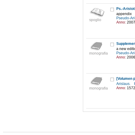
Ps.-Aristo
appendix
Pseudo-Ari
spoglio
Anno:
200
Supplemen
a new editi
Pseudo-Ari
monografia
Anno:
200
[Volumen 
Arislaus.
Anno:
157
monografia