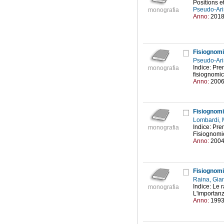
Positions e
Pseudo-Ari
monografia
Anno:
201
Fisiognom
Pseudo-Ari
Indice: Pre
monografia
fisiognomica
Anno:
200
Fisiognom
Lombardi, 
Indice: Pre
monografia
Fisiognomic
Anno:
200
Fisiognom
Raina, Gia
Indice: Le r
monografia
L'importanz
Anno:
199