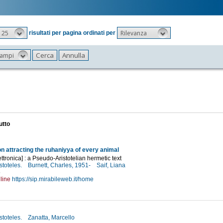
25
Rilevanza
risultati per pagina ordinati per
 campi
utto
n attracting the ruhaniyya of every animal
ettronica] : a Pseudo-Aristotelian hermetic text
stoteles.
Burnett, Charles, 1951-
Saif, Liana
5
line
https://sip.mirabileweb.it/home
stoteles.
Zanatta, Marcello