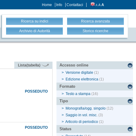
Home
Info
Contattaci
A
A
A
Ricerca su indici
Ricerca avanzata
Archivio di Autorità
Storico ricerche
Accesso online
Lista(tabella)
>
Versione digitale
(1)
>
Edizione elettronica
(1)
Formato
POSSEDUTO
>
Testo a stampa
(16)
Tipo
>
Monografia/ogg. singolo
(12)
>
Saggio in vol. misc.
(3)
>
Articolo di periodico
(1)
POSSEDUTO
Status