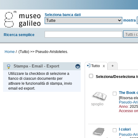
Seleziona banca dati
mostra
Tutti i
Ricerca semplice
Home
/
(Tutto)
>>
Pseudo-Aristoteles.
Tutto
+
Stampa - Email - Export
Utilizzare la checkbox di selezione a
Seleziona/Deseleziona t
fianco di ciascun documento per
attivare le funzionalità di stampa, invio
email ed export.
The Book o
[Risorsa el
Pseudo-Ari
spoglio
Anno:
202
Accesso on
I colori
Pseudo-Ari