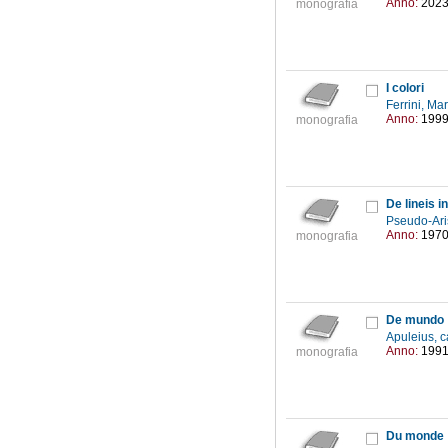
Anno:
202
monografia
I colori
Ferrini, M
Anno:
199
monografia
De lineis i
Pseudo-Ari
Anno:
197
monografia
De mundo
Apuleius, c
Anno:
199
monografia
Du monde