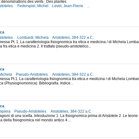
t dénominations des vents ; Des plantes
stoteles.
Federspiel, Michel
Levet, Jean-Pierre
...
8
ica
stoteles.
Lombardi, Michela
Aristoteles, 384-322 a.C.
messa Pt. 1. La caratteriologia fisiognomica tra etica e medicina / di Michela Lombar
 fra etica e medicina 2. Il trattato pseudo-aristotelico...
6
ica
Michela
Pseudo-Aristoteles.
Aristoteles, 384-322 a.C.
messa Pt.1: La caratteriologia fisiognomica tra etica e medicina / di Michela Lombar
a (Physiognomonica). Bibliografia. Indice...
4
ica
mpiera
Pseudo-Aristoteles.
Aristoteles, 384-322 a.C.
agioni di una scelta. Introduzione 1. La fisiognomica prima di Aristotele 2. Le teorie
a della fisiognomica nel mondo antico 4....
3