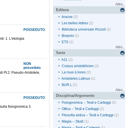
Altro...
Editore
>
Aracne
(2)
>
Les belles lettres
(2)
>
Biblioteca universale Rizzoli
(1)
POSSEDUTO
>
Brepols
(1)
di: 1. L'etologia
>
ETS
(1)
Altro...
Serie
>
A11
(2)
NON
>
Corpus aristotélicien
(2)
posseduto
>
La roue à livres
(2)
di Pt.2: Pseudo-Aristotele,
>
Aristoteles Latinus
(1)
>
BUR L
(1)
Altro...
Disciplina/Argomento
POSSEDUTO
>
Fisiognomica -- Testi e Carteggi
(5)
 sulla fisiognomica 3.
>
Ottica -- Testi e Carteggi
(2)
>
Filosofia antica -- Testi e Carteggi
(1)
>
Magia -- Studi
(1)
>
Magia -- Testi e Carteggi
(1)