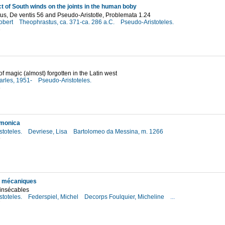
ect of South winds on the joints in the human boby
s, De ventis 56 and Pseudo-Aristotle, Problemata 1.24
obert
Theophrastus, ca. 371-ca. 286 a.C.
Pseudo-Aristoteles.
3
of magic (almost) forgotten in the Latin west
arles, 1951-
Pseudo-Aristoteles.
8
monica
stoteles.
Devriese, Lisa
Bartolomeo da Messina, m. 1266
9
 mécaniques
 insécables
stoteles.
Federspiel, Michel
Decorps Foulquier, Micheline
...
7