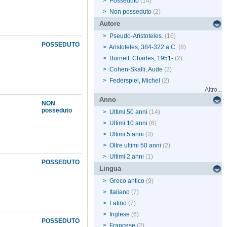
>
Posseduto
(14)
>
Non posseduto
(2)
Autore
>
Pseudo-Aristoteles.
(16)
POSSEDUTO
>
Aristoteles, 384-322 a.C.
(8)
>
Burnett, Charles, 1951-
(2)
>
Cohen-Skalli, Aude
(2)
>
Federspiel, Michel
(2)
Altro...
Anno
NON
posseduto
>
Ultimi 50 anni
(14)
>
Ultimi 10 anni
(6)
>
Ultimi 5 anni
(3)
>
Oltre ultimi 50 anni
(2)
>
Ultimi 2 anni
(1)
POSSEDUTO
Lingua
>
Greco antico
(9)
>
Italiano
(7)
>
Latino
(7)
>
Inglese
(6)
POSSEDUTO
>
Francese
(2)