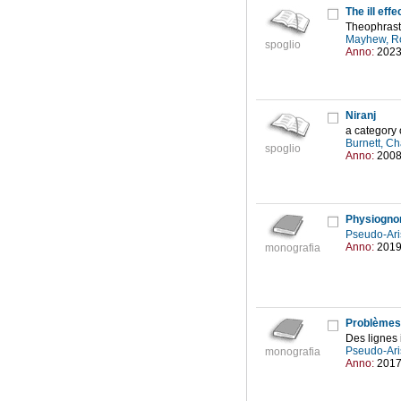
The ill eff
Theophrastu
Mayhew, R
spoglio
Anno:
202
Niranj
a category 
Burnett, Ch
spoglio
Anno:
200
Physiogno
Pseudo-Ari
Anno:
201
monografia
Problèmes
Des lignes
Pseudo-Ari
monografia
Anno:
201