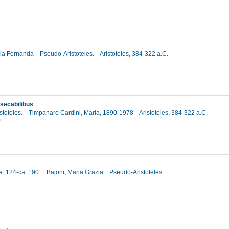
3
aria Fernanda
Pseudo-Aristoteles.
Aristoteles, 384-322 a.C.
9
nsecabilibus
stoteles.
Timpanaro Cardini, Maria, 1890-1978
Aristoteles, 384-322 a.C.
0
a. 124-ca. 190.
Bajoni, Maria Grazia
Pseudo-Aristoteles.
...
1