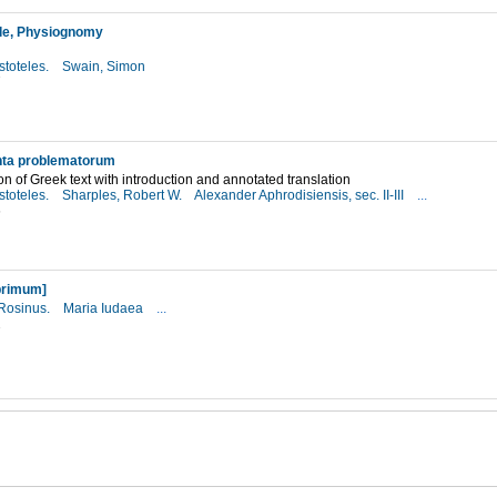
tle, Physiognomy
stoteles.
Swain, Simon
7
ta problematorum
on of Greek text with introduction and annotated translation
stoteles.
Sharples, Robert W.
Alexander Aphrodisiensis, sec. II-III
...
6
primum]
Rosinus.
Maria Iudaea
...
2